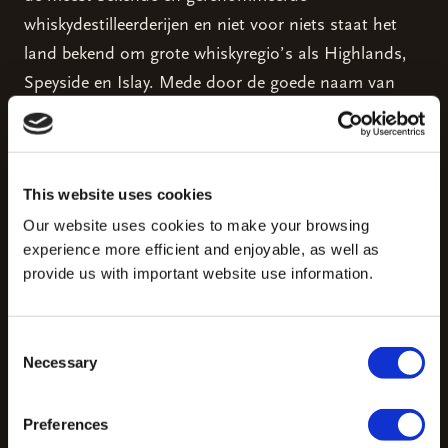
whiskydestilleerderijen en niet voor niets staat het
land bekend om grote whiskyregio’s als Highlands,
Speyside en Islay. Mede door de goede naam van
Schotland in de whisky-industrie zijn flessen,
afkomstig van destilleerderijen uit deze regio’s, veel
waard geworden.
This website uses cookies
Our website uses cookies to make your browsing
experience more efficient and enjoyable, as well as
Leren uit het verleden: waar liggen de kansen
provide us with important website use information.
nu?
Consent
Als we terugkijken naar de historische
Necessary
Selection
waardeverandering van whisky, zien we dus enkele
duidelijke trends die ook vandaag de dag van
Preferences
toepassing zijn. Daarom kunnen we dan ook wel