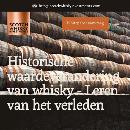
info@scotchwhiskyinvestments.com
Whitepaper aanvraag
Historische
waardeverandering
van whisky - Leren
van het verleden